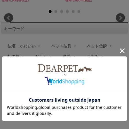
価格:6,980円(税込)
価格:6,980円(税込)
キーワード
仏壇 かわいい
ペット仏具
ペット位牌
虹の橋
おりん
遺骨
お悔み
ドルチェ
ありがとう
花
TOP
ペット仏具
花立
>
>