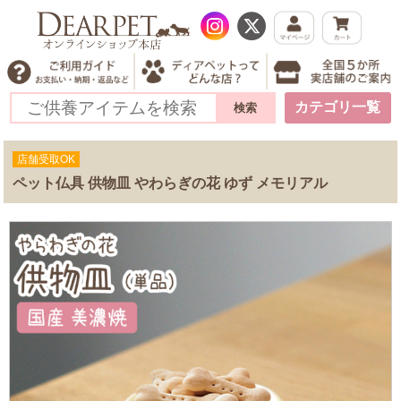
カテゴリ一覧
店舗受取OK
ペット仏具 供物皿 やわらぎの花 ゆず メモリアル