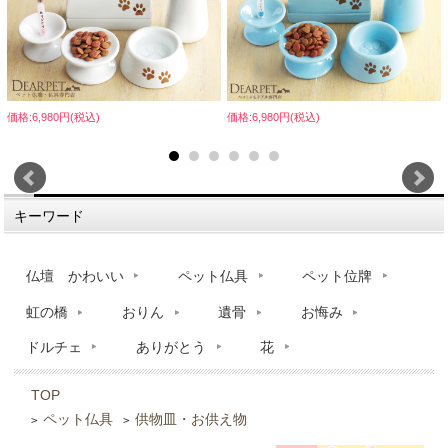
価格:6,980円(税込)
価格:6,980円(税込)
キーワード
仏壇 かわいい
ペット仏具
ペット位牌
虹の橋
おりん
遺骨
お悔み
ドルチェ
ありがとう
花
TOP
ペット仏具
供物皿・お供え物
>
>