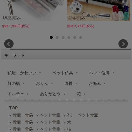
価格:5,980円(税込)
価格:3,380円(税込)
キーワード
仏壇 かわいい
ペット仏具
ペット位牌
虹の橋
おりん
遺骨
お悔み
ドルチェ
ありがとう
花
TOP
骨壷・骨袋
ペット骨壷
3寸 ペット骨壷
>
>
>
骨壷・骨袋
ペット骨壷
犬
>
>
>
骨壷・骨袋
ペット骨壷
猫
>
>
>