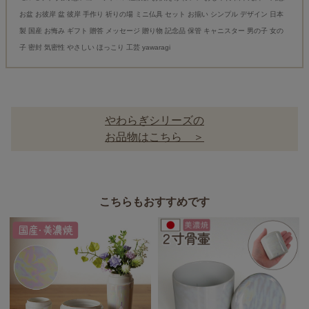
お盆 お彼岸 盆 彼岸 手作り 祈りの場 ミニ仏具 セット お揃い シンプル デザイン 日本
製 国産 お悔み ギフト 贈答 メッセージ 贈り物 記念品 保管 キャニスター 男の子 女の
子 密封 気密性 やさしい ほっこり 工芸 yawaragi
やわらぎシリーズの
お品物はこちら ＞
こちらもおすすめです