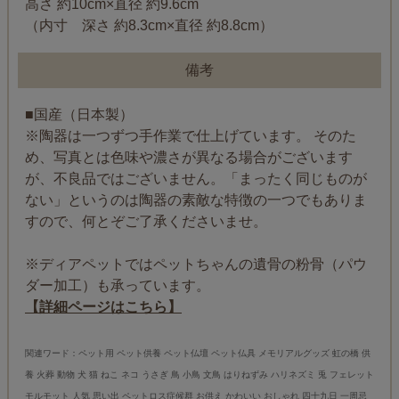
高さ 約10cm×直径 約9.6cm
（内寸 深さ 約8.3cm×直径 約8.8cm）
備考
■国産（日本製）
※陶器は一つずつ手作業で仕上げています。 そのた
め、写真とは色味や濃さが異なる場合がございます
が、不良品ではございません。「まったく同じものが
ない」というのは陶器の素敵な特徴の一つでもありま
すので、何とぞご了承くださいませ。
※ディアペットではペットちゃんの遺骨の粉骨（パウ
ダー加工）も承っています。
【詳細ページはこちら】
関連ワード：ペット用 ペット供養 ペット仏壇 ペット仏具 メモリアルグッズ 虹の橋 供
養 火葬 動物 犬 猫 ねこ ネコ うさぎ 鳥 小鳥 文鳥 はりねずみ ハリネズミ 兎 フェレット
モルモット 人気 思い出 ペットロス症候群 お供え かわいい おしゃれ 四十九日 一周忌