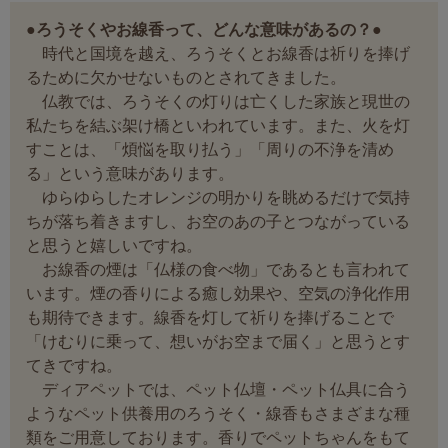
●ろうそくやお線香って、どんな意味があるの？●
時代と国境を越え、ろうそくとお線香は祈りを捧げ
るために欠かせないものとされてきました。
仏教では、ろうそくの灯りは亡くした家族と現世の
私たちを結ぶ架け橋といわれています。また、火を灯
すことは、「煩悩を取り払う」「周りの不浄を清め
る」という意味があります。
ゆらゆらしたオレンジの明かりを眺めるだけで気持
ちが落ち着きますし、お空のあの子とつながっている
と思うと嬉しいですね。
お線香の煙は「仏様の食べ物」であるとも言われて
います。煙の香りによる癒し効果や、空気の浄化作用
も期待できます。線香を灯して祈りを捧げることで
「けむりに乗って、想いがお空まで届く」と思うとす
てきですね。
ディアペットでは、ペット仏壇・ペット仏具に合う
ようなペット供養用のろうそく・線香もさまざまな種
類をご用意しております。香りでペットちゃんをもて