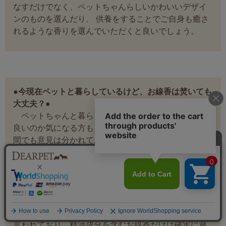
なすだけでなく、ペットちゃんらしいかわいいデザイ
ンのものを選んだり、 供養をすることでご自身も癒さ
れるような香りを選んでいただくと良いでしょう。
●今現在ペットと暮らしているけど、お線香は焚いても
大丈夫？●
ペットちゃんと暮らしていると、お線香を焚いても
良いのか気になる方も多いと思います。獣医師さんの
間でも意見は分かれており、お線香の煙がペットちゃ
んへ与える影響を直接調べた研究もまだ少ないため、
全体として「絶対に良い・悪い」と断言するのは難し
いのが現状です。
しかし猫ちゃんに関してだけは、はっきり言える注
意点があります。猫ちゃんは精油（アロマオイル）に
含まれる成分を肝臓で分解することが非常に苦手だと
言われており、精油成分を含むお線香だけは確実に避