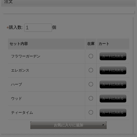
注文
購入数:
個
セット内容
在庫
カート
〇
フラワーガーデン
〇
エレガンス
〇
ハーブ
〇
ウッド
〇
ティータイム