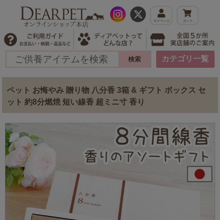
カテゴリ一覧
ペット お悔やみ 贈り物 八分香 3箱 & ギフト ボックス セ
ット 約8分燃焼 短い線香 超ミニ寸 香り