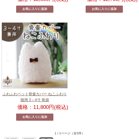
ふわふわペット骨壷カバー ねこふわり
猫用 3～4寸 骨袋
価格：11,800円(税込)
1 / 1ページ
（全5件）