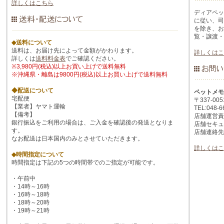
詳しくはこちら
ディアペッ
に従い、司
を除き、お
覧・譲渡・
◆送料について
送料は、お届け先によって金額がかわります。
詳しくはこ
詳しくは
送料料金表
でご確認ください。
※3,980円(税込)以上お買い上げで送料無料
※沖縄県・離島は9800円(税込)以上お買い上げで送料無料
◆配送について
ペットメモ
宅配便
〒337-0
【業者】ヤマト運輸
TEL:048-6
【備考】
店舗運営責
銀行振込をご利用の場合は、ご入金を確認後の発送となりま
店舗セキュ
す。
店舗連絡先:su
なお配送は日本国内のみとさせていただきます。
詳しくはこ
◆時間指定について
時間指定は下記の5つの時間帯でのご指定が可能です。
・午前中
・14時～16時
・16時～18時
・18時～20時
・19時～21時