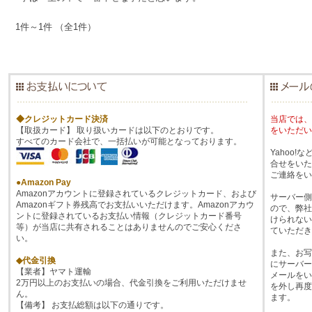
1件～1件 （全1件）
◆クレジットカード決済
当店では、
【取扱カード】 取り扱いカードは以下のとおりです。
をいただい
すべてのカード会社で、一括払いが可能となっております。
Yahoo
合せをいた
ご連絡をい
●Amazon Pay
Amazonアカウントに登録されているクレジットカード、および
サーバー側
Amazonギフト券残高でお支払いいただけます。Amazonアカウ
ので、弊社
ントに登録されているお支払い情報（クレジットカード番号
けられない
等）が当店に共有されることはありませんのでご安心くださ
ていただき
い。
また、お写
◆代金引換
にサーバー
【業者】ヤマト運輸
メールをい
2万円以上のお支払いの場合、代金引換をご利用いただけませ
を外し再度
ん。
ます。
【備考】 お支払総額は以下の通りです。