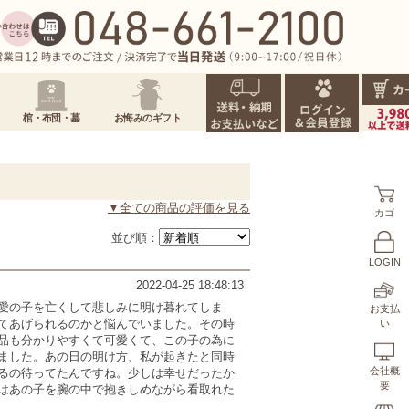
棺・布団・墓
お悔みのギフト
▼全ての商品の評価を見る
カゴ
並び順：
LOGIN
2022-04-25 18:48:13
愛の子を亡くして悲しみに明け暮れてしま
お支払
てあげられるのかと悩んでいました。その時
い
品も分かりやすくて可愛くて、この子の為に
ました。あの日の明け方、私が起きたと同時
会社概
るの待ってたんですね。少しは幸せだったか
要
はあの子を腕の中で抱きしめながら看取れた