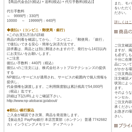
【商品代金合計(税込) + 送料(税込) + 代引手数料(税込)】
また、モバ
をいただく
代引手数料
ださい。
～ 9999円：330円
10000 ～ 19999円：440円
詳しくはこ
◆後払い（コンビニ・郵便局・銀行）
○このお支払方法の詳細
商品の到着を確認してから、「コンビニ」「郵便局」「銀行」
で後払いできる安心・簡単な決済方法です。
ご注文確認
請求書は、商品とは別に郵送されますので、発行から14日以内
ますが、掲
にお支払いをお願いします。
も必ずしも
○ご注意
十分に在庫
後払い手数料：440円（税込）
品について
後払いのご注文には、株式会社ネットプロテクションズの提供
がかかる場
する
ご注文商品
NP後払いサービスが適用され、サービスの範囲内で個人情報を
注文確認メ
提供し、
状況によっ
代金債権を譲渡します。ご利用限度額は累計残高で54,000円
ます。
（税込）迄です。
そのような
詳細は下記URLよりご確認下さい。
ャンセル、
http://www.np-atobarai.jp/about/
ご注文内容
承ください
◆前払い銀行振込
お急ぎの場
ご入金が確認でき次第、商品を発送致します。
さい。
【振込先】PayPay銀行 本店営業部（ホンテン） 普通 7742682
カ）インラビングメモリー ディアペット