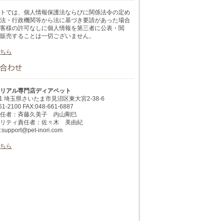
トでは、個人情報保護法ならびに関係法令の定め
法・行政機関等から法に基づき要請があった場合
客様の許可なしに個人情報を第三者に公表・閲
販売することは一切ございません。
ちら
リアル専門店ディアペット
051 埼玉県さいたま市見沼区東大宮2-38-6
61-2100 FAX:048-661-6887
任者：斉藤久美子 内山剛巳
リティ責任者：佐々木 美由紀
pport@pet-inori.com
ちら