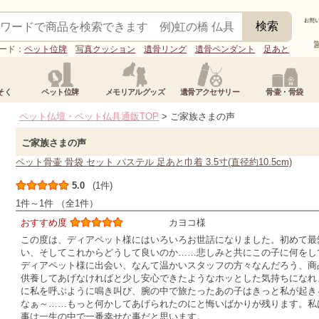
ード：
ペット位牌
写真クッション
遺骨リング
遺骨ペンダント
足あと
そく
ペット位牌
メモリアルグッズ
遺骨アクセサリー
骨壷・骨袋
ペット仏壇・ペット仏具通販TOP
> ご家族さまの声
ご家族さまの声
ペット骨壷 骨袋 セット パステル 足あと巾着 3.5寸(直径約10.5cm)
5.0
(1件)
1件～1件 （全1件）
おすすめ度
カヨコ様
この度は、ディアペット様にはいろいろお世話になりました。初めて最
い、そしてこれからどうして良いのか……悲しみと共にこの子に何をし
ディアペット様に出会い、なんて温かいスタッフの方々なんだろう、商
供養してあげなければと少し安心できたようなホッとした気持ちになれ
に私を呼ぶように鳴き叫び、腕の中で旅たったあの子はきっと私が起き
なぁ～……もっと何かしてあげられたのにと悔いばかりが残ります。私
事は一生の中で一番幸せな事だと思います。