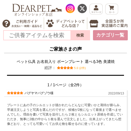
カテゴリ一覧
ご家族さまの声
ペット仏具 お名前入り ボーンプレート 選べる3色 美濃焼
総評：
5.0 (2件)
1 / 1ページ（全2件）
パグヤマパグゾウ様
2022/09/13
プレートにあの子のシルエットが描かれたらどんなに可愛いかと期待が膨らみ、
早速注文しようと写真を選んだのですが、候補が2枚になって最後まで選べませ
んでした。理由を書いて写真を送付したら２枚ともシルエット原稿を作成してい
ただき、無事に2枚の中から１枚を選んで注文しました。出来上がってきたら想
像どおり、とっても可愛いくてお供え物を載せるのに使っています。