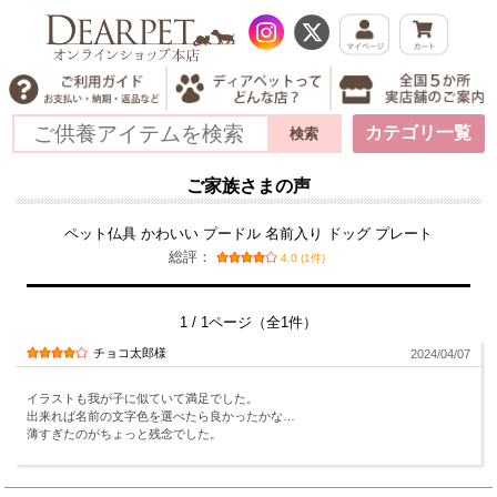
カテゴリ一覧
ご家族さまの声
ペット仏具 かわいい プードル 名前入り ドッグ プレート
総評：
4.0 (1件)
1 / 1ページ（全1件）
チョコ太郎様
2024/04/07
イラストも我が子に似ていて満足でした。
出来れば名前の文字色を選べたら良かったかな…
薄すぎたのがちょっと残念でした。