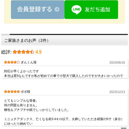
ご家族さまのお声（2件）
総評:
4.5
ぎんくん様
2024/06/16
対応が早くよかったです
本当は星5なんですが私が初めての事で小型犬で購入したのですが大きいかったので
ポポ様
2023/12/13
とてもシンプルな骨壷。
何の問題も有りません。
梱包もプチプチや紙でしっかりしていました。
ミニュチアダックス、亡くなる前3.4キロ以下。火葬していただき紙製の5寸（多分）
にゆったり納めてい