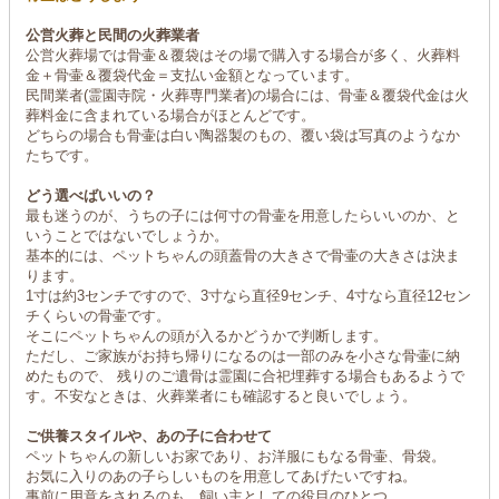
公営火葬と民間の火葬業者
公営火葬場では骨壷＆覆袋はその場で購入する場合が多く、火葬料
金＋骨壷＆覆袋代金＝支払い金額となっています。
民間業者(霊園寺院・火葬専門業者)の場合には、骨壷＆覆袋代金は火
葬料金に含まれている場合がほとんどです。
どちらの場合も骨壷は白い陶器製のもの、覆い袋は写真のようなか
たちです。
どう選べばいいの？
最も迷うのが、うちの子には何寸の骨壷を用意したらいいのか、と
いうことではないでしょうか。
基本的には、ペットちゃんの頭蓋骨の大きさで骨壷の大きさは決ま
ります。
1寸は約3センチですので、3寸なら直径9センチ、4寸なら直径12セン
チくらいの骨壷です。
そこにペットちゃんの頭が入るかどうかで判断します。
ただし、ご家族がお持ち帰りになるのは一部のみを小さな骨壷に納
めたもので、 残りのご遺骨は霊園に合祀埋葬する場合もあるようで
す。不安なときは、火葬業者にも確認すると良いでしょう。
ご供養スタイルや、あの子に合わせて
ペットちゃんの新しいお家であり、お洋服にもなる骨壷、骨袋。
お気に入りのあの子らしいものを用意してあげたいですね。
事前に用意をされるのも、飼い主としての役目のひとつ。