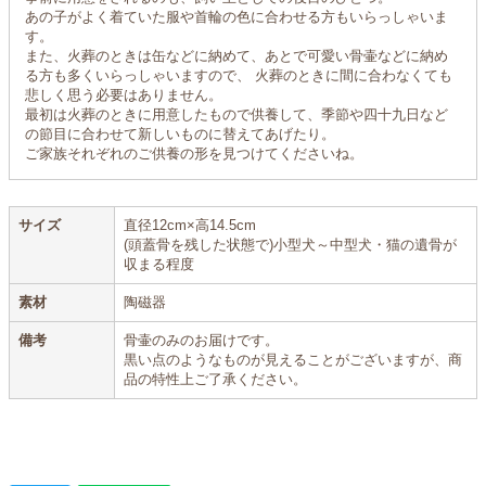
あの子がよく着ていた服や首輪の色に合わせる方もいらっしゃいま
す。
また、火葬のときは缶などに納めて、あとで可愛い骨壷などに納め
る方も多くいらっしゃいますので、 火葬のときに間に合わなくても
悲しく思う必要はありません。
最初は火葬のときに用意したもので供養して、季節や四十九日など
の節目に合わせて新しいものに替えてあげたり。
ご家族それぞれのご供養の形を見つけてくださいね。
サイズ
直径12cm×高14.5cm
(頭蓋骨を残した状態で)小型犬～中型犬・猫の遺骨が
収まる程度
素材
陶磁器
備考
骨壷のみのお届けです。
黒い点のようなものが見えることがございますが、商
品の特性上ご了承ください。