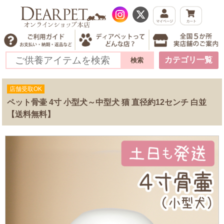
カテゴリ一覧
店舗受取OK
ペット骨壷 4寸 小型犬～中型犬 猫 直径約12センチ 白並
【送料無料】