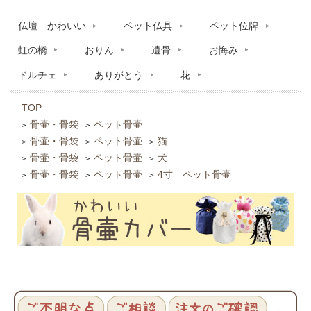
仏壇 かわいい
ペット仏具
ペット位牌
虹の橋
おりん
遺骨
お悔み
ドルチェ
ありがとう
花
TOP
骨壷・骨袋
ペット骨壷
>
>
骨壷・骨袋
ペット骨壷
猫
>
>
>
骨壷・骨袋
ペット骨壷
犬
>
>
>
骨壷・骨袋
ペット骨壷
4寸 ペット骨壷
>
>
>