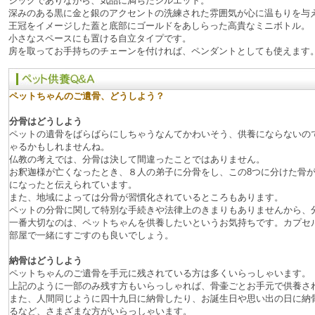
シックでありながら、気品に満ちたシルエット。
深みのある黒に金と銀のアクセントの洗練された雰囲気が心に温もりを与
王冠をイメージした蓋と底部にゴールドをあしらった高貴なミニボトル。
小さなスペースにも置ける自立タイプです。
房を取ってお手持ちのチェーンを付ければ、ペンダントとしても使えます
ペットちゃんのご遺骨、どうしよう？
分骨はどうしよう
ペットの遺骨をばらばらにしちゃうなんてかわいそう、供養にならないの
ゃるかもしれませんね。
仏教の考えでは、分骨は決して間違ったことではありません。
お釈迦様が亡くなったとき、８人の弟子に分骨をし、この8つに分けた骨
になったと伝えられています。
また、地域によっては分骨が習慣化されているところもあります。
ペットの分骨に関して特別な手続きや法律上のきまりもありませんから、
一番大切なのは、ペットちゃんを供養したいというお気持ちです。カプセ
部屋で一緒にすごすのも良いでしょう。
納骨はどうしよう
ペットちゃんのご遺骨を手元に残されている方は多くいらっしゃいます。
上記のように一部のみ残す方もいらっしゃれば、骨壷ごとお手元で供養さ
また、人間同じように四十九日に納骨したり、お誕生日や思い出の日に納
るなど、さまざまな方がいらっしゃいます。