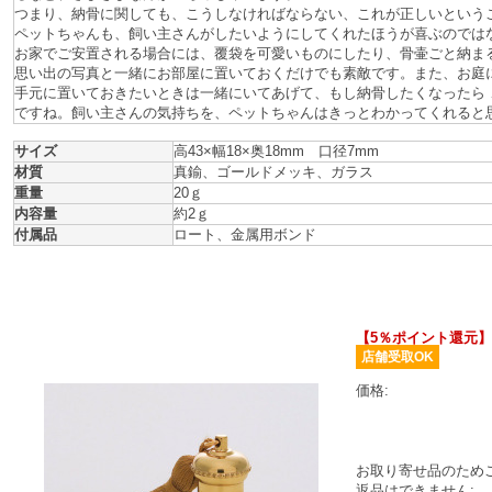
つまり、納骨に関しても、こうしなければならない、これが正しいという
ペットちゃんも、飼い主さんがしたいようにしてくれたほうが喜ぶのでは
お家でご安置される場合には、覆袋を可愛いものにしたり、骨壷ごと納ま
思い出の写真と一緒にお部屋に置いておくだけでも素敵です。また、お庭
手元に置いておきたいときは一緒にいてあげて、もし納骨したくなったら
ですね。飼い主さんの気持ちを、ペットちゃんはきっとわかってくれると
サイズ
高43×幅18×奥18mm 口径7mm
材質
真鍮、ゴールドメッキ、ガラス
重量
20ｇ
内容量
約2ｇ
付属品
ロート、金属用ボンド
【5％ポイント還元】ペ
店舗受取OK
価格:
お取り寄せ品のため
返品はできません: