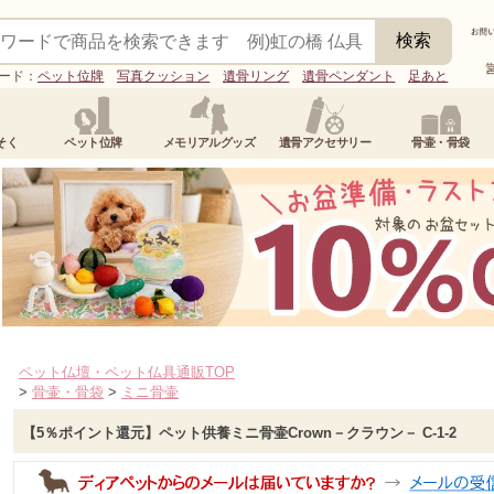
ード：
ペット位牌
写真クッション
遺骨リング
遺骨ペンダント
足あと
そく
ペット位牌
メモリアルグッズ
遺骨アクセサリー
骨壷・骨袋
ペット仏壇・ペット仏具通販TOP
>
骨壷・骨袋
>
ミニ骨壷
【5％ポイント還元】ペット供養ミニ骨壷Crown－クラウン－ C-1-2