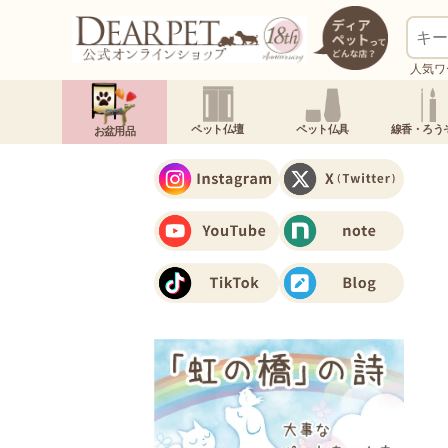
人気ワ
ペット仏壇
ペット仏具
線香・ろう
お盆用品