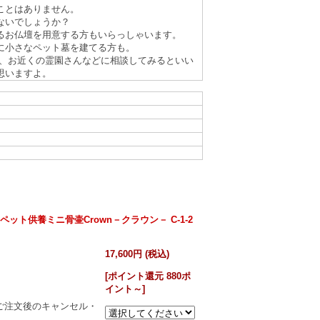
ことはありません。
ないでしょうか？
るお仏壇を用意する方もいらっしゃいます。
に小さなペット墓を建てる方も。
 、お近くの霊園さんなどに相談してみるといい
思いますよ。
ット供養ミニ骨壷Crown－クラウン－ C-1-2
17,600円 (税込)
[ポイント還元 880ポ
イント～]
ご注文後のキャンセル・