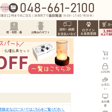
棺・布団・墓
お悔みのギフト
カゴ
LOGIN
お支払
い
会社概
要