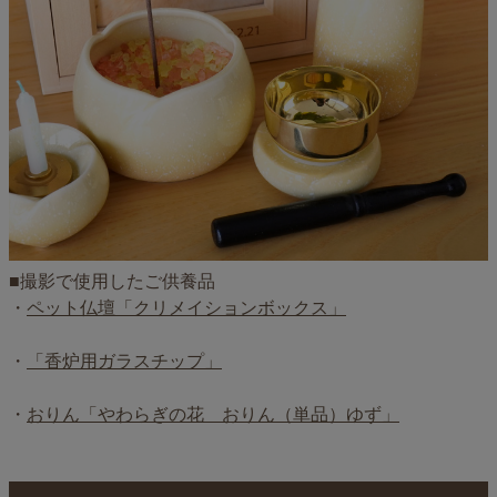
■撮影で使用したご供養品
・
ペット仏壇「クリメイションボックス」
・
「香炉用ガラスチップ」
・
おりん「やわらぎの花 おりん（単品）ゆず」