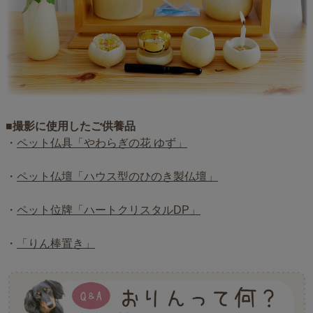
■撮影に使用したご供養品
・
ペット仏具「やわらぎの花 ゆず」
・
ペット仏壇「ハウス型のひのき製仏壇」
・
ペット位牌「ハートクリスタルDP」
・
「りん棒置き」