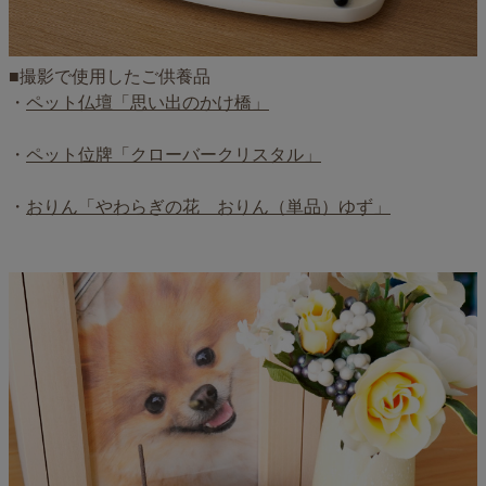
■撮影で使用したご供養品
・
ペット仏壇「思い出のかけ橋」
・
ペット位牌「クローバークリスタル」
・
おりん「やわらぎの花 おりん（単品）ゆず」