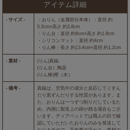
アイテム詳細
- サイズ -
・おりん（金属部分本体）：直径 約
5.3cm×高さ 約2.8cm
・りん台：直径 約6cm×高さ 約1.8cm
・シリコンマット：直径 約4cm
・りん棒：長さ 約13.4cm×直径 約1.2cm
- 素材 -
(りん)真鍮
(りん台）陶器
(りん棒)樫（木）
- 備考 -
真鍮は、空気中の成分と反応してくすん
だり黒ずんだりする性質があります。ま
た、おりんは一つずつ削りだしているた
め、内側に製造上の跡が残る場合もござ
います。ディアペットでは職人の目で確
認していただいたおりんのみを発送して
おりますので、手作業の温かみ、素材の