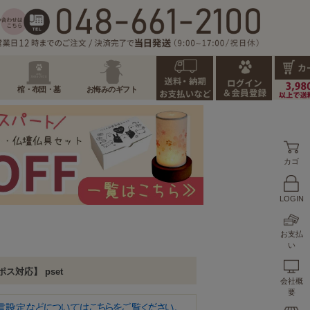
棺・布団・墓
お悔みのギフト
カゴ
LOGIN
お支払
い
ス対応】 pset
会社概
要