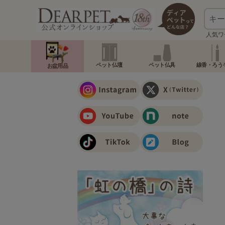
人気ワ
ペット仏壇
ペット仏具
線香・ろう
お盆用品