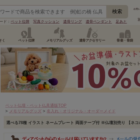
ード：
ペット位牌
写真クッション
遺骨リング
遺骨ペンダント
足あと
そく
ペット位牌
メモリアルグッズ
遺骨アクセサリー
骨壷・骨袋
ペット仏壇・ペット仏具通販TOP
>
メモリアルグッズ
>
名入れ・オリジナル・オーダーメイド
選べる78種 イラスト ネームプレート 両面テープ付 ※仏壇別売り 【ネコポ