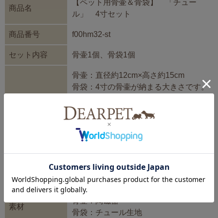
【ペット用骨壷＆骨袋】 「チュー
商品名
ル」 4寸セット
商品番号
f00hm32-st
セット内容
骨壷1個、骨袋1個
骨壷：直径約12cm×高さ約15cm
骨袋：4寸の骨壷が納まる大きさです。
お手元にご遺骨がある場合には、骨袋
から出した状態でサイズを確認してく
全体サイズ
ださい。蓋を外し骨壷の口（直径）を
はかり、約12cmなら4寸です（1寸は約
3cm）。ご不明な場合には、火葬され
たところにご確認いただくか、ディア
ペットまでお問合せください。
骨壷：陶磁器
素材
骨袋：チュール生地