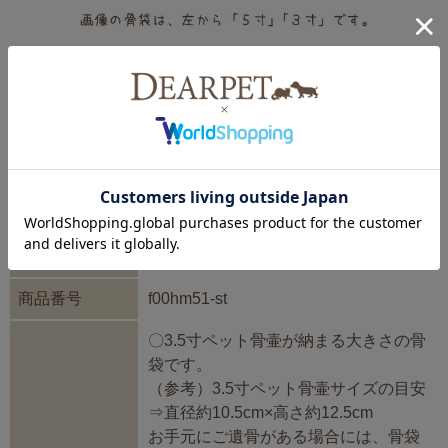
愛らしいあの子にぴったりな、とびきりキュートな小花柄の
骨壷カバーです。 明るくやさしい色合いが、あの子の居場
所を寂しくならずに彩ってくれます。 きょうだいお揃いで
用意したり、季節に合わせてお着換えしてもいいですね。
巾着のような形になっているので、スムーズにペット骨壷も
お着替えできると思います。
商品名
骨袋 フラワー 3.5寸
商品番号
f00hm51-st
〇3.5寸ペット骨壷が納まる大きさの骨
袋です。
（参考）3.5寸ペット骨壷サイズの目安
⇒直径約10.5cm×高さ約12.5cm
お手元にご遺骨がある場合には、骨袋