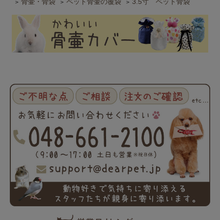
骨壷・骨袋
ペット骨壷の覆袋
3.5寸 ペット骨袋
>
>
>