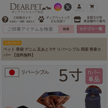
カテゴリ一覧
店舗受取OK
ペット 骨袋 デニム 足あと 5寸 リバーシブル 両面 骨壷カ
バー 【送料無料】