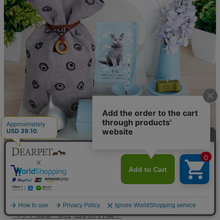
■撮影に使用したご供養品
・
ペット骨袋「デニム×足あとリバーシブルカバー」
・
ペット仏壇「思い出のかけ橋」