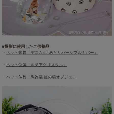
■撮影に使用したご供養品
・
ペット骨袋「デニム×足あとリバーシブルカバー」
・
ペット位牌「ルチアクリスタル」
・
ペット仏具「陶器製 虹の橋オブジェ」