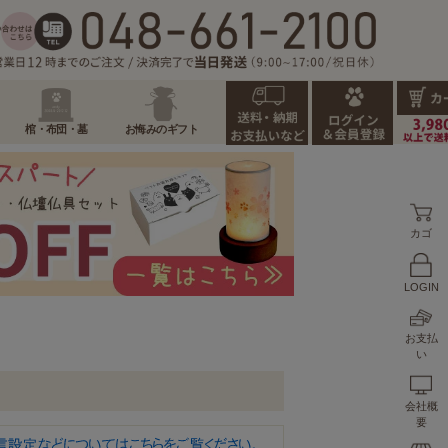
棺・布団・墓
お悔みのギフト
カゴ
LOGIN
お支払
い
会社概
要