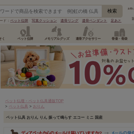
ード：
ペット位牌
写真クッション
遺骨リング
遺骨ペンダント
足あと
そく
ペット位牌
メモリアルグッズ
遺骨アクセサリー
骨壷・骨袋
ペット仏壇・ペット仏具通販TOP
>
ペット仏具
>
おりん
ペット仏具 おりん りん 振って鳴らす エコー ミニ 国産