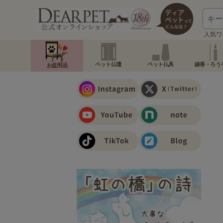
人気ワ
ペット仏壇
ペット仏具
線香・ろう
お盆用品