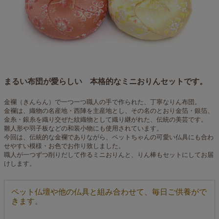
まるい布団が愛らしい 本格的なミニおりんセットです。
金襴（きんらん）で一つ一つ職人の手で作られた、丁寧なりん布団。
金襴は、織物の名産地・西陣を主産地とし、その名のとおり金箔・銀箔、
金糸・銀糸を織り交ぜた紋織物として織り継がれた、伝統の美芸です。
雛人形や羽子板などの和装小物にも使用されています。
今回は、伝統的な金襴でありながら、ペットちゃんの可愛い仏具にも合わ
せやすい模様・お色でお作り致しました。
職人が一つずつ削りだして作るミニおりんと、りん棒もセットにしてお届
けします。
ペット仏壇や他の仏具と組み合わせて、毎日ご供養がで
きます。