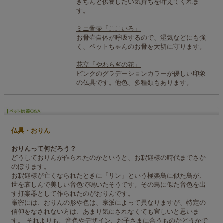
きちんと供養したい気持ちを叶えてくれま
す。
ミニ骨壷「ここいろ」
お骨壷自体が呼吸するので、湿気などにも強
く、ペットちゃんのお骨を大切に守ります。
花立「やわらぎの花」
ピンクのグラデーションカラーが優しい印象
の仏具です。他色、多種類もあります。
仏具・おりん
おりんって何だろう？
どうしておりんが作られたのかというと、お釈迦様の時代までさか
のぼります。
お釈迦様が亡くなられたときに「リン」という極楽鳥に似た鳥が、
世を哀しんで美しい音色で鳴いたそうです。その鳥に似た音色を出
す打楽器として作られたのがおりんです。
厳密には、おりんの形や色は、宗派によって異なりますが、特定の
信仰をなされない方は、あまり気にされなくても宜しいと思いま
す。 それよりも、音色やデザイン、お子さまに合うものかどうかで