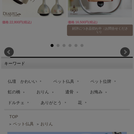
価格:22,800円(税込)
価格:16,500円(税込)
好評につき品切れ中（お問合せくださ
い）
キーワード
仏壇 かわいい
ペット仏具
ペット位牌
虹の橋
おりん
遺骨
お悔み
ドルチェ
ありがとう
花
TOP
ペット仏具
おりん
>
>