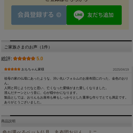
ご家族さまのお声（1件）
総評:
5.0
おもちゃん家様
2025/04/19
祖母の家の仏壇にあったような、渋い丸いフォルムのお座布団にのった、金色のおり
ん。
人間と同じようだなと思い、亡くなった愛猫がまた愛しくなりました。
澄んだチーンという音に、心が穏やかになります。
製品としては、おりんもお座布も棒もしっかりとした重厚な作りでとても満足です。
ありがとうございました。
商品説明
色が選べるペット仏具 丸布団おりん ミニ