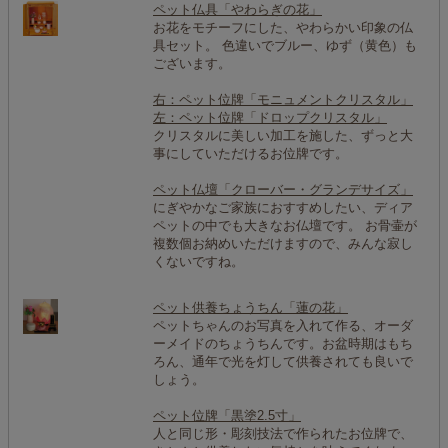
ペット仏具「やわらぎの花」
お花をモチーフにした、やわらかい印象の仏
具セット。 色違いでブルー、ゆず（黄色）も
ございます。
右：ペット位牌「モニュメントクリスタル」
左：ペット位牌「ドロップクリスタル」
クリスタルに美しい加工を施した、ずっと大
事にしていただけるお位牌です。
ペット仏壇「クローバー・グランデサイズ」
にぎやかなご家族におすすめしたい、ディア
ペットの中でも大きなお仏壇です。 お骨壷が
複数個お納めいただけますので、みんな寂し
くないですね。
ペット供養ちょうちん「蓮の花」
ペットちゃんのお写真を入れて作る、オーダ
ーメイドのちょうちんです。お盆時期はもち
ろん、通年で光を灯して供養されても良いで
しょう。
ペット位牌「黒塗2.5寸」
人と同じ形・彫刻技法で作られたお位牌で、