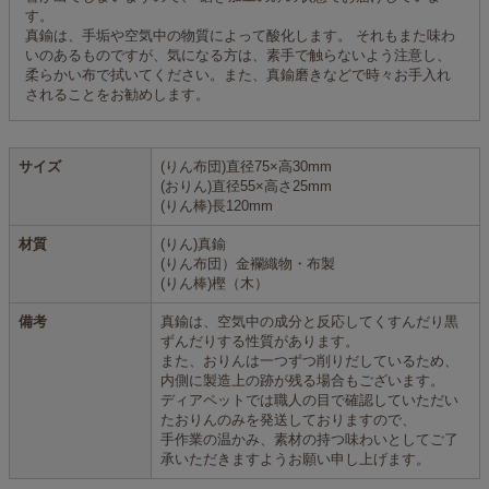
す。
真鍮は、手垢や空気中の物質によって酸化します。 それもまた味わ
いのあるものですが、気になる方は、素手で触らないよう注意し、
柔らかい布で拭いてください。また、真鍮磨きなどで時々お手入れ
されることをお勧めします。
サイズ
(りん布団)直径75×高30mm
(おりん)直径55×高さ25mm
(りん棒)長120mm
材質
(りん)真鍮
(りん布団）金襴織物・布製
(りん棒)樫（木）
備考
真鍮は、空気中の成分と反応してくすんだり黒
ずんだりする性質があります。
また、おりんは一つずつ削りだしているため、
内側に製造上の跡が残る場合もございます。
ディアペットでは職人の目で確認していただい
たおりんのみを発送しておりますので、
手作業の温かみ、素材の持つ味わいとしてご了
承いただきますようお願い申し上げます。