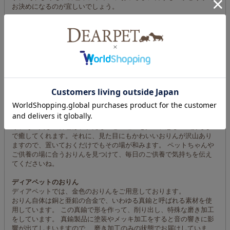
お決めになるのが宜しいでしょう。
おりんって必要なの？
そもそも、ペット供養におりんは必要なの？と思う方もいらっしゃ
るかもしれませんが、 ディアペットでは、おりんは想いを伝えるた
めにはとても大切なものだと考えています。
おりんの音色は、仏教の言葉でいうと「極楽浄土」、つまりペット
ちゃんが居るお空まで届くと言われています。 本来、おりんは読経
の際に鳴らすものであり、極楽浄土に向かって「これから始めま
す」「これで終わりますよ」などの合図を送るために鳴らすものと
されています。 なかなか読経まですることはないかもしれません
が、手を合わせて祈る際におりんを鳴らすことで、その音色と共に
私たちの気持ちをお空まで届ける手助けをしてくれます。 なによ
り、その美しい音色は、私たちの心の迷いを払い、悲しい気持ちま
で癒してくれます。それに、見た目にもかわいいおりんが沢山あり
ますので、置いておくだけでもその場が和みます。 ペットちゃんや
ご供養の場に合うおりんを見つけて、毎日のご供養で気持ちを伝え
てくださいね。
ディアペットのおりん
ディアペットでは、金色のおりんをご用意しております。
おりん自体は銅と亜鉛の合金で、いわゆる真鍮と呼ばれる素材を使
用しています。 この真鍮で形を作って、削り出し、特殊な磨き加工
をしています。 真鍮製品に塗装やメッキ加工をすると音の響きに影
響が出てしまいますので、 磨き加工のみの状態でお届けしていま