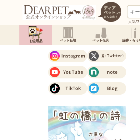
人気ワ
ペット仏壇
ペット仏具
線香・ろう
お盆用品