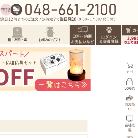
棺・布団・墓
お悔みのギフト
カゴ
LOGIN
お支払
い
会社概
要