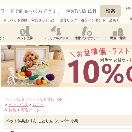
ード：
ペット位牌
写真クッション
遺骨リング
遺骨ペンダント
足あと
そく
ペット位牌
メモリアルグッズ
遺骨アクセサリー
骨壷・骨袋
ペット仏壇・ペット仏具通販TOP
>
ペット仏具
>
おりん
>
特集
>
可愛いスタイル
ペット仏具おりん ことりん シルバー 小鳥