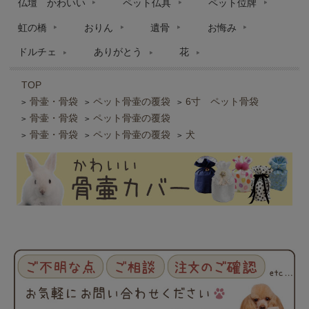
仏壇 かわいい
ペット仏具
ペット位牌
虹の橋
おりん
遺骨
お悔み
ドルチェ
ありがとう
花
TOP
骨壷・骨袋
ペット骨壷の覆袋
6寸 ペット骨袋
>
>
>
骨壷・骨袋
ペット骨壷の覆袋
>
>
骨壷・骨袋
ペット骨壷の覆袋
犬
>
>
>