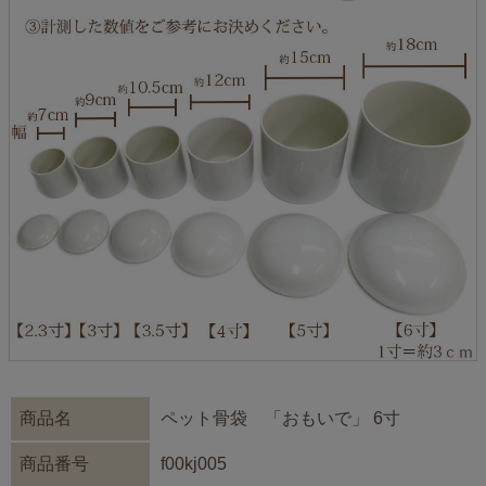
商品名
ペット骨袋 「おもいで」 6寸
商品番号
f00kj005