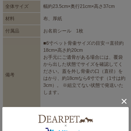
全体サイズ
幅約23.5cm×奥行21cm×高さ37cm
材料
布、厚紙
付属品
お名前シール 1枚
■6寸ペット骨壷サイズの目安⇒直径約
18cm×高さ約20cm
お手元にご遺骨がある場合には、覆袋
から出した状態でサイズを確認してく
ださい。蓋を外し骨壷の口（直径）を
備考
はかり、約18cmなら6寸です（1寸は約
3cm）。 ※組立てない状態で発送いた
します。
■2.5寸
■3寸