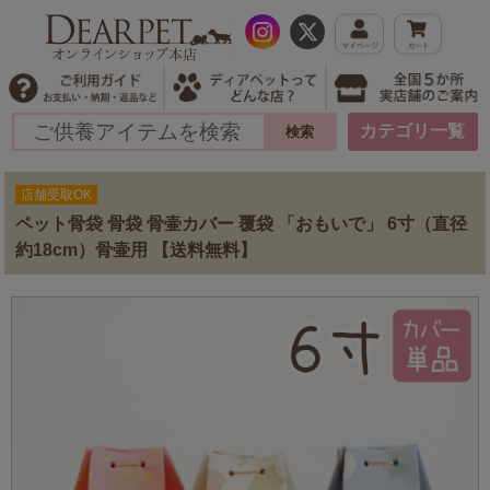
カテゴリ一覧
店舗受取OK
ペット骨袋 骨袋 骨壷カバー 覆袋 「おもいで」 6寸（直径
約18cm）骨壷用 【送料無料】