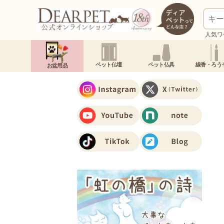
人気ワ
ペット仏壇
ペット仏具
線香・ろう
お盆用品