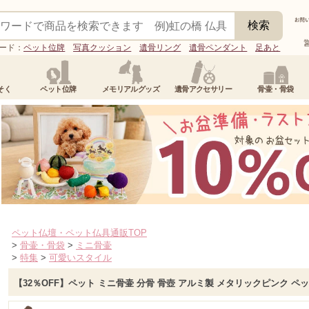
ード：
ペット位牌
写真クッション
遺骨リング
遺骨ペンダント
足あと
そく
ペット位牌
メモリアルグッズ
遺骨アクセサリー
骨壷・骨袋
ペット仏壇・ペット仏具通販TOP
>
骨壷・骨袋
>
ミニ骨壷
>
特集
>
可愛いスタイル
【32％OFF】ペット ミニ骨壷 分骨 骨壺 アルミ製 メタリックピンク ペ