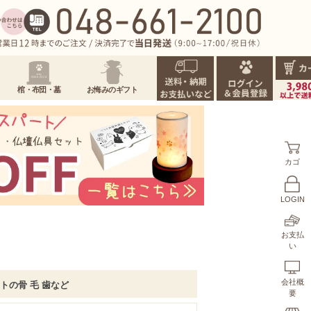
棺・布団・墓
お悔みのギフト
カゴ
LOGIN
お支払
い
会社概
ットの骨 毛 歯など
要