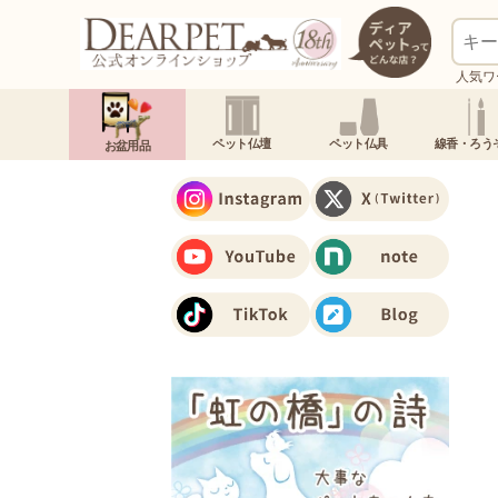
人気ワ
ペット仏壇
ペット仏具
線香・ろう
お盆用品