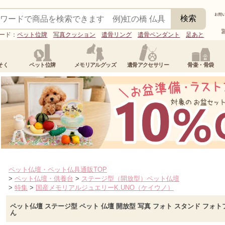
ード：
ペット位牌
写真クッション
遺骨リング
遺骨ペンダント
足あと
そく
ペット位牌
メモリアルグッズ
遺骨アクセサリー
骨壷・骨袋
ペット仏壇・ペット仏具通販TOP
>
ペット仏壇・供養台
>
ステージ型（開放型）ペット仏壇
>
特集
>
国産メモリアルジュエリーK.UNO（ケイウノ）
ペット仏壇 ステージ型 ペット 仏壇 開放型 写真 フォト スタンド フォト
ん