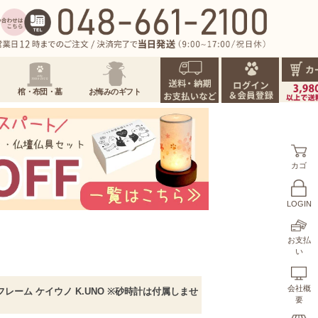
棺・布団・墓
お悔みのギフト
カゴ
LOGIN
お支払
い
会社概
フレーム ケイウノ K.UNO ※砂時計は付属しませ
要