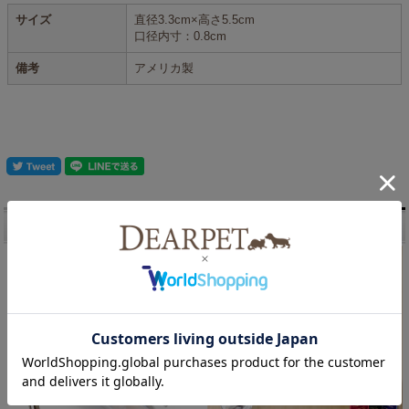
サイズ
直径3.3cm×高さ5.5cm
口径内寸：0.8cm
備考
アメリカ製
こちらもございます