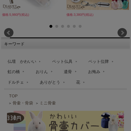
価格:5,980円(税込)
価格:3,380円(税込)
キーワード
仏壇 かわいい
ペット仏具
ペット位牌
虹の橋
おりん
遺骨
お悔み
ドルチェ
ありがとう
花
TOP
骨壷・骨袋
ミニ骨壷
>
>