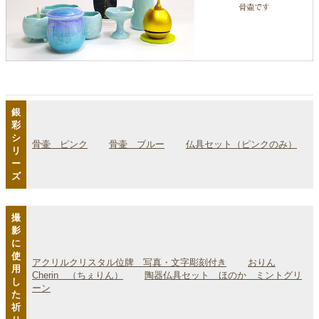
銀
彩
シ
骨壷 ピンク
骨壷 ブルー
仏具セット（ピンクのみ）
リ
ー
ズ
撮
影
に
使
アクリルクリスタル位牌 写真・文字彫刻付き
おりん
用
Cherin （ちぇりん）
陶器仏具セット ほのか ミントグリ
し
ーン
た
祈