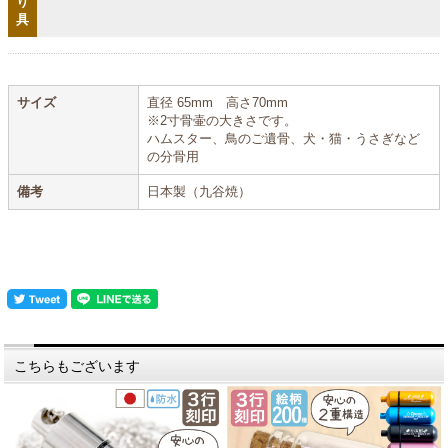
り
具
サイズ
直径 65mm 高さ70mm
※2寸骨壷の大きさです。
ハムスター、鳥のご遺骨、犬・猫・うさぎなど
の分骨用
備考
日本製（九谷焼）
こちらもございます