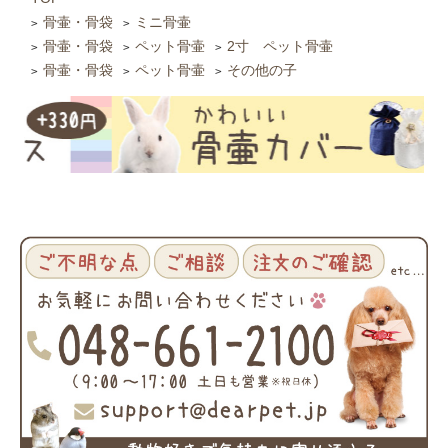
骨壷・骨袋
ミニ骨壷
>
>
骨壷・骨袋
ペット骨壷
2寸 ペット骨壷
>
>
>
骨壷・骨袋
ペット骨壷
その他の子
>
>
>