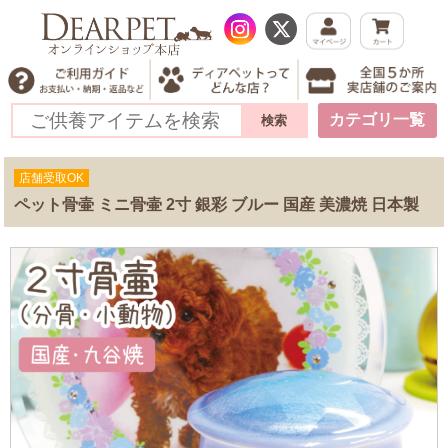
カテゴリ一覧
店舗受取OK
ペット骨壷 ミニ骨壷 2寸 銀彩 ブルー 国産 美濃焼 日本製