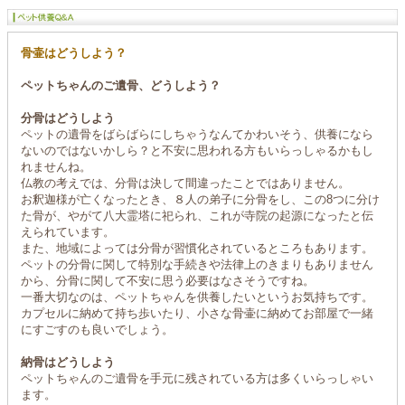
骨壷はどうしよう？
ペットちゃんのご遺骨、どうしよう？
分骨はどうしよう
ペットの遺骨をばらばらにしちゃうなんてかわいそう、供養になら
ないのではないかしら？と不安に思われる方もいらっしゃるかもし
れませんね。
仏教の考えでは、分骨は決して間違ったことではありません。
お釈迦様が亡くなったとき、８人の弟子に分骨をし、この8つに分け
た骨が、やがて八大霊塔に祀られ、これが寺院の起源になったと伝
えられています。
また、地域によっては分骨が習慣化されているところもあります。
ペットの分骨に関して特別な手続きや法律上のきまりもありません
から、分骨に関して不安に思う必要はなさそうですね。
一番大切なのは、ペットちゃんを供養したいというお気持ちです。
カプセルに納めて持ち歩いたり、小さな骨壷に納めてお部屋で一緒
にすごすのも良いでしょう。
納骨はどうしよう
ペットちゃんのご遺骨を手元に残されている方は多くいらっしゃい
ます。