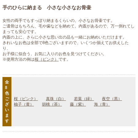
手のひらに納まる 小さな小さなお骨壷
女性の両手でもすっぽり納まるくらいの、小さなお骨壷です。
ご遺骨はもちろん、毛や歯などを納めて。内蓋があるので、万一倒れてし
まっても安心です。
内蓋の上に、さらに小さな思い出の品も一緒にお納めいただけます。
きれいなお色は全部で8色ございますので、いくつか揃えてお供えした
り、
お子様に似合う、お気に入りのお色を見つけてください。
※使用方法の例は
桜（ピンク）
です。
全
8
色
ご
桜（ピンク）
真珠（白）
若葉（緑）
夜空（黒）
ざ
柚子（黄）
胡桃（茶）
藤（紫）
海（青）
い
ま
す