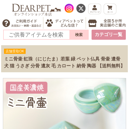
カテゴリ一覧
店舗受取OK
ミニ骨壷 虹珠（にじたま）若葉 緑 ペット仏具 骨壷 遺骨
犬 猫 うさぎ 分骨 遺灰 毛 カロート 納骨 陶器 【送料無料】