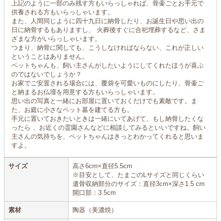
上記のように一部のみ残す方もいらっしゃれば、骨壷ごとお手元で
供養される方もいらっしゃいます。
また、人間同じように四十九日に納骨したり、お誕生日や思い出の
日に納骨するもありますし、 火葬後すぐに合祀埋葬するなど、さま
ざまな方がいらっしゃいます。
つまり、納骨に関しても、こうしなければならない、これが正しい
ということはありません。
ペットちゃんも、飼い主さんがしたいようにしてくれたほうが喜ぶ
のではないでしょうか？
お家でご安置される場合には、覆袋を可愛いものにしたり、骨壷ご
と納まるお仏壇を用意する方もいらっしゃいます。
思い出の写真と一緒にお部屋に置いておくだけでも素敵です。ま
た、お庭に小さなペット墓を建てる方も。
手元に置いておきたいときは一緒にいてあげて、もし納骨したくな
ったら 、お近くの霊園さんなどに相談してみるといいですね。飼い
主さんの気持ちを、ペットちゃんはきっとわかってくれると思いま
すよ。
サイズ
高さ6cm×直径5.5cm
※目安として、たまごのLサイズと同じくらい
遺骨収納部分のサイズ：直径3cm×深さ1.5 cm
開口部：3.5cm
素材
陶器（美濃焼）