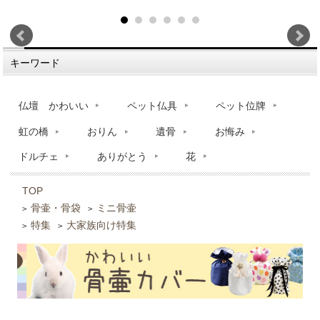
キーワード
仏壇 かわいい
ペット仏具
ペット位牌
虹の橋
おりん
遺骨
お悔み
ドルチェ
ありがとう
花
TOP
骨壷・骨袋
ミニ骨壷
>
>
特集
大家族向け特集
>
>