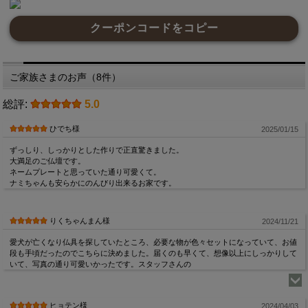
クーポンコードをコピー
ご家族さまのお声（8件）
総評:
5.0
ひでち様
2025/01/15
ずっしり、しっかりとした作りで正直驚きました。
大満足のご仏壇です。
ネームプレートと思っていた通り可愛くて。
ナミちゃんも安らかにのんびり出来るお家です。
りくちゃんまん様
2024/11/21
愛犬が亡くなり仏具を探していたところ、必要な物が色々セットになっていて、お値
段も手頃だったのでこちらに決めました。届くのも早くて、想像以上にしっかりして
いて、写真の通り可愛いかったです。スタッフさんの
ヒョテン様
2024/04/03