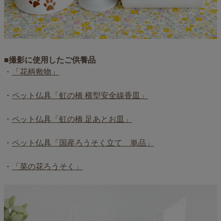
■撮影に使用したご供養品
・
「花柄敷物」
・
ペット仏具「虹の橋 横型安全線香皿」
・
ペット仏具「虹の橋 足あとお皿」
・
ペット仏具「国産ろうそく立て 単品」
・
「菜の花ろうそく」