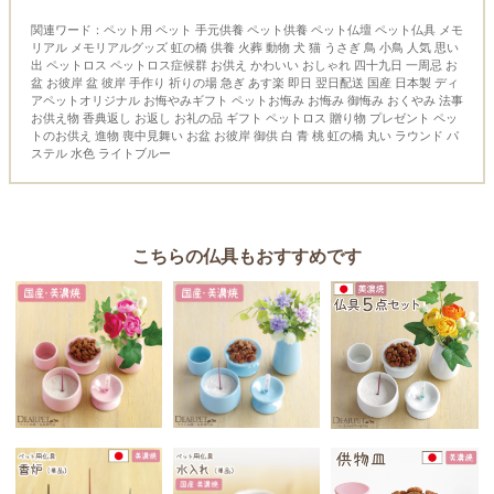
関連ワード：ペット用 ペット 手元供養 ペット供養 ペット仏壇 ペット仏具 メモ
リアル メモリアルグッズ 虹の橋 供養 火葬 動物 犬 猫 うさぎ 鳥 小鳥 人気 思い
出 ペットロス ペットロス症候群 お供え かわいい おしゃれ 四十九日 一周忌 お
盆 お彼岸 盆 彼岸 手作り 祈りの場 急ぎ あす楽 即日 翌日配送 国産 日本製 ディ
アペットオリジナル お悔やみギフト ペットお悔み お悔み 御悔み おくやみ 法事
お供え物 香典返し お返し お礼の品 ギフト ペットロス 贈り物 プレゼント ペッ
トのお供え 進物 喪中見舞い お盆 お彼岸 御供 白 青 桃 虹の橋 丸い ラウンド パ
ステル 水色 ライトブルー
こちらの仏具もおすすめです