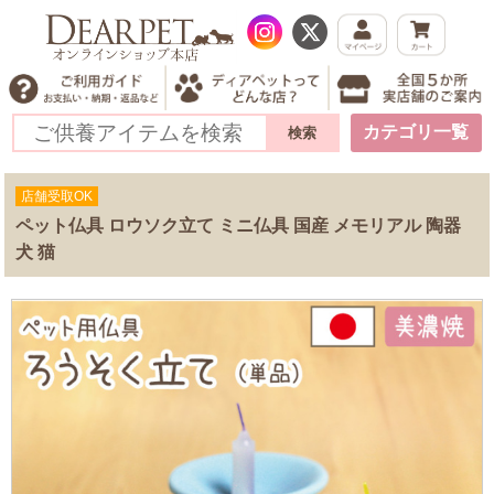
カテゴリ一覧
店舗受取OK
ペット仏具 ロウソク立て ミニ仏具 国産 メモリアル 陶器
犬 猫