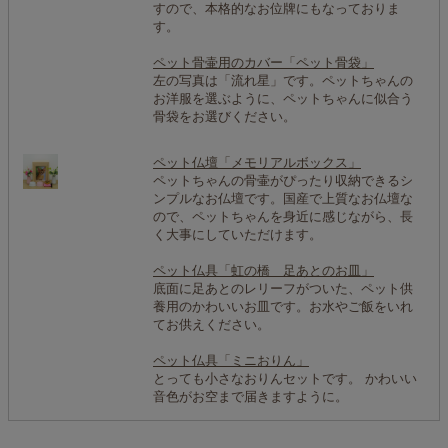
すので、本格的なお位牌にもなっておりま
す。
ペット骨壷用のカバー「ペット骨袋」
左の写真は「流れ星」です。ペットちゃんの
お洋服を選ぶように、ペットちゃんに似合う
骨袋をお選びください。
ペット仏壇「メモリアルボックス」
ペットちゃんの骨壷がぴったり収納できるシ
ンプルなお仏壇です。国産で上質なお仏壇な
ので、ペットちゃんを身近に感じながら、長
く大事にしていただけます。
ペット仏具「虹の橋 足あとのお皿」
底面に足あとのレリーフがついた、ペット供
養用のかわいいお皿です。お水やご飯をいれ
てお供えください。
ペット仏具「ミニおりん」
とっても小さなおりんセットです。 かわいい
音色がお空まで届きますように。