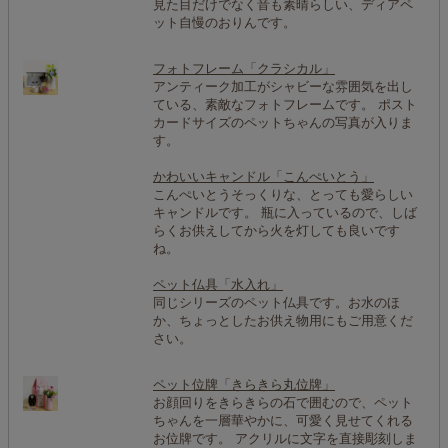
見た目だけでなく音も素晴らしい、ディアペ
ット自慢のおりんです。
フォトフレーム「クラシカル」
アンティーク加工がシャビーな雰囲気を出し
ている、素敵なフォトフレームです。 ポスト
カードサイズのペットちゃんの写真が入りま
す。
かわいいキャンドル「こんぺいとう」
こんぺいとうそっくりな、とっても愛らしい
キャンドルです。 瓶に入っているので、しば
らくお供えしてから火を灯しても良いです
ね。
ペット仏具「水入れ」
同じシリーズのペット仏具です。お水のほ
か、ちょっとしたお供え物用にもご用意くだ
さい。
ペット位牌「きらきら丸位牌」
お顔回りをきらきらの石で囲むので、ペット
ちゃんを一層華やかに、可愛く見せてくれる
お位牌です。 アクリルに文字を直接彫刻しま