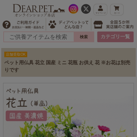
カテゴリ一覧
店舗受取OK
ペット用仏具 花立 国産 ミニ 花瓶 お供え 花 ※お花は別売
りです