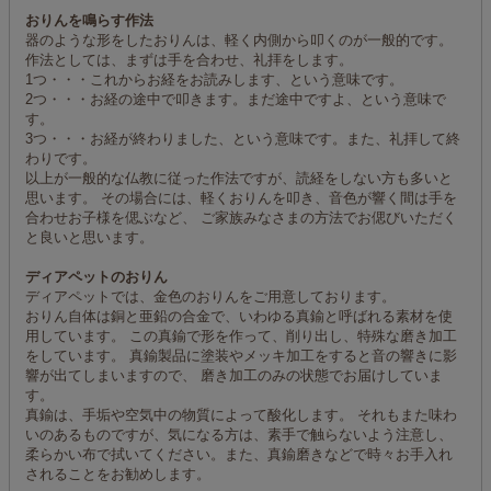
おりんを鳴らす作法
器のような形をしたおりんは、軽く内側から叩くのが一般的です。
作法としては、まずは手を合わせ、礼拝をします。
1つ・・・これからお経をお読みします、という意味です。
2つ・・・お経の途中で叩きます。まだ途中ですよ、という意味で
す。
3つ・・・お経が終わりました、という意味です。また、礼拝して終
わりです。
以上が一般的な仏教に従った作法ですが、読経をしない方も多いと
思います。 その場合には、軽くおりんを叩き、音色が響く間は手を
合わせお子様を偲ぶなど、 ご家族みなさまの方法でお偲びいただく
と良いと思います。
ディアペットのおりん
ディアペットでは、金色のおりんをご用意しております。
おりん自体は銅と亜鉛の合金で、いわゆる真鍮と呼ばれる素材を使
用しています。 この真鍮で形を作って、削り出し、特殊な磨き加工
をしています。 真鍮製品に塗装やメッキ加工をすると音の響きに影
響が出てしまいますので、 磨き加工のみの状態でお届けしていま
す。
真鍮は、手垢や空気中の物質によって酸化します。 それもまた味わ
いのあるものですが、気になる方は、素手で触らないよう注意し、
柔らかい布で拭いてください。また、真鍮磨きなどで時々お手入れ
されることをお勧めします。