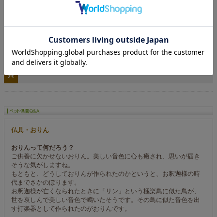
影
で
使
用
九谷焼銀彩 骨壷 3寸
横型安全ミニ香皿 紫鉄仙
し
た
祈
り
具
仏具・おりん
おりんって何だろう？
ご供養に欠かせないおりん。美しい音色に心も癒され、思いが届き
そうな気がしますね。
もともと、どうしておりんが作られたのかというと、お釈迦様の時
代までさかのぼります。
お釈迦様が亡くなられたときに「リン」という極楽鳥に似た鳥が、
世を哀しんで美しい音色で鳴いたそうです。その鳥に似た音色を出
す打楽器として作られたのがおりんです。