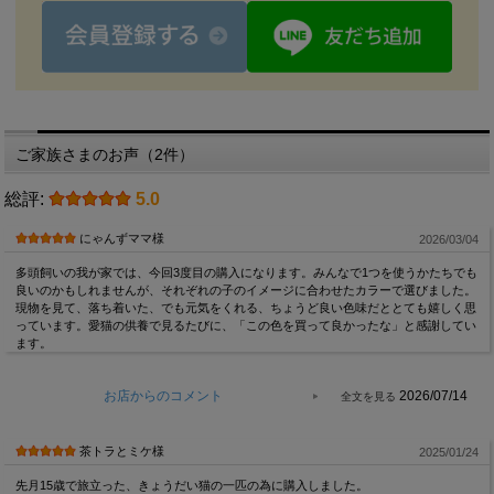
ご家族さまのお声（2件）
総評:
5.0
にゃんずママ様
2026/03/04
多頭飼いの我が家では、今回3度目の購入になります。みんなで1つを使うかたちでも
良いのかもしれませんが、それぞれの子のイメージに合わせたカラーで選びました。
現物を見て、落ち着いた、でも元気をくれる、ちょうど良い色味だととても嬉しく思
っています。愛猫の供養で見るたびに、「この色を買って良かったな」と感謝してい
ます。
お店からのコメント
2026/07/14
茶トラとミケ様
2025/01/24
先月15歳で旅立った、きょうだい猫の一匹の為に購入しました。