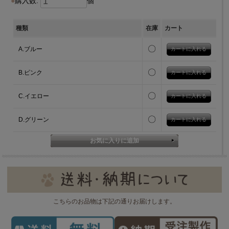
購入数:
個
種類
在庫
カート
〇
A.ブルー
〇
B.ピンク
〇
C.イエロー
〇
D.グリーン
こちらのお品物は下記の通りお届けします。