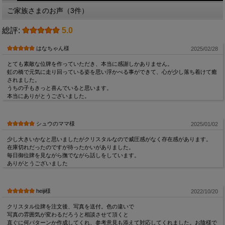
ご家族さまのお声（3件）
総評:
5.0
はなちゃん様
2025/02/28
とても素敵な位牌を作っていただき、本当に感謝しかありません。
虹の橋で元気に走り回っている姿を思い浮かべる事ができて、心が少し落ち着けて癒
されました。
うちの子もきっと喜んでいると思います。
本当にありがとうございました。
シュウのママ様
2025/01/02
少し大きいかなと思いましたがクリスタルなので威圧感がなく存在感があります。
在庫切れだったのですが待ったかいがありました。
毎日御位牌を見ながら撫でながら話しをしています。
ありがとうございました
heiji様
2022/10/20
クリスタル位牌を注文後、写真を送付。色の違いで
写真の雰囲気が変わるだろうと相談させて頂くと
直ぐに何パターンか作成してくれ、参考意見も添えて対応してくれました。お陰様で