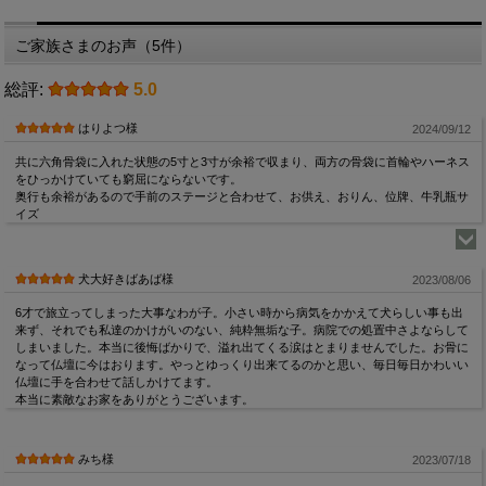
ご家族さまのお声（5件）
総評:
5.0
はりよつ様
2024/09/12
共に六角骨袋に入れた状態の5寸と3寸が余裕で収まり、両方の骨袋に首輪やハーネス
をひっかけていても窮屈にならないです。
奥行も余裕があるので手前のステージと合わせて、お供え、おりん、位牌、牛乳瓶サ
イズ
犬大好きばあば様
2023/08/06
6才で旅立ってしまった大事なわが子。小さい時から病気をかかえて犬らしい事も出
来ず、それでも私達のかけがいのない、純粋無垢な子。病院での処置中さよならして
しまいました。本当に後悔ばかりで、溢れ出てくる涙はとまりませんでした。お骨に
なって仏壇に今はおります。やっとゆっくり出来てるのかと思い、毎日毎日かわいい
仏壇に手を合わせて話しかけてます。
本当に素敵なお家をありがとうございます。
みち様
2023/07/18