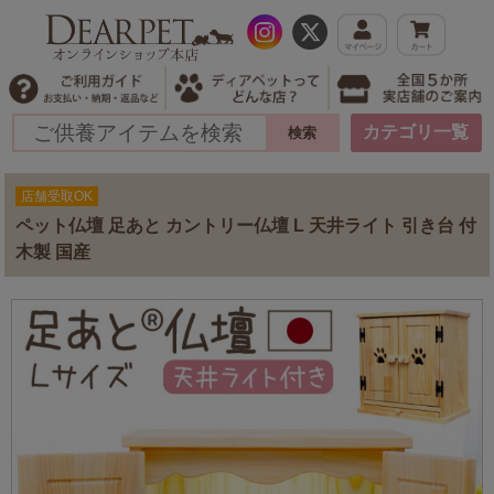
カテゴリ一覧
店舗受取OK
ペット仏壇 足あと カントリー仏壇 L 天井ライト 引き台 付
木製 国産