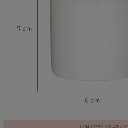
そのほかのサイズもございま