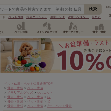
ード：
ペット位牌
写真クッション
遺骨リング
遺骨ペンダント
足あと
そく
ペット位牌
メモリアルグッズ
遺骨アクセサリー
骨壷・骨袋
ペット仏壇・ペット仏具通販TOP
>
骨壷・骨袋
>
ペット骨壷
>
メモリアルグッズ
>
シルエット
>
骨壷・骨袋
>
ペット骨壷
>
猫
>
骨壷・骨袋
>
ペット骨壷
>
犬
>
骨壷・骨袋
>
ペット骨壷
>
2寸 ペット骨壷