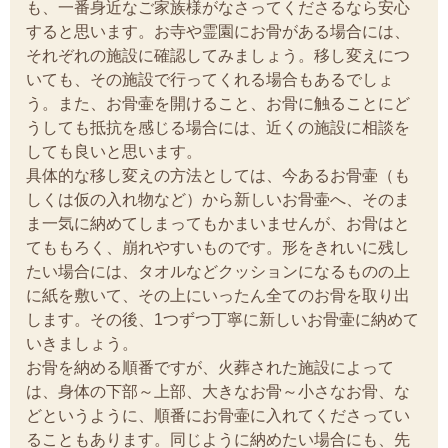
も、一番身近なご家族様がなさってくださるなら安心
すると思います。お寺や霊園にお骨がある場合には、
それぞれの施設に確認してみましょう。移し変えにつ
いても、その施設で行ってくれる場合もあるでしょ
う。また、お骨壷を開けること、お骨に触ることにど
うしても抵抗を感じる場合には、近くの施設に相談を
しても良いと思います。
具体的な移し変えの方法としては、今あるお骨壷（も
しくは仮の入れ物など）から新しいお骨壷へ、そのま
ま一気に納めてしまってもかまいませんが、お骨はと
てももろく、崩れやすいものです。形をきれいに残し
たい場合には、タオルなどクッションになるものの上
に紙を敷いて、その上にいったん全てのお骨を取り出
します。その後、1つずつ丁寧に新しいお骨壷に納めて
いきましょう。
お骨を納める順番ですが、火葬された施設によって
は、身体の下部～上部、大きなお骨～小さなお骨、な
どというように、順番にお骨壷に入れてくださってい
ることもあります。同じように納めたい場合にも、先