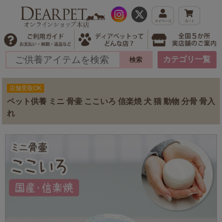
カテゴリ一覧
店舗受取OK
ペット供養 ミニ 骨壷 ここいろ 信楽焼 犬 猫 動物 分骨 骨入
れ