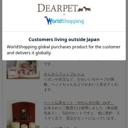
ペット仏具セット「香立てが選べる・グリー
ン」
香立てが犬・猫・祈り（メッセージプレー
ト）から選べるので、どんなペットちゃんの
ご供養にもお使いいただける仏具です。
ペット仏具セット「5点セット・ピンク」
シンプルなデザインで小さめサイズなので、
ご自宅でのご供養にもぴったりな仏具セット
です。
きらきらフォトフレーム
リボンや水玉など、かわいいモチーフが満
載。ペットちゃんをよりかわいく見せてくれ
ます。
ペット仏具セット「やわらぎの花・ゆず」
お水入れとご飯皿だけ使用しました（単品販
売あり）。5点のセットですと、他に香炉、ろ
うそく立て、花立がセットになっています。