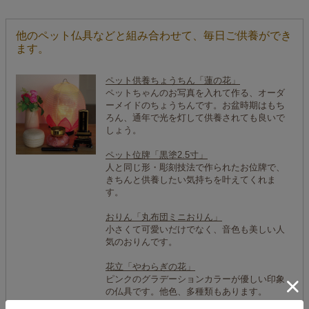
他のペット仏具などと組み合わせて、毎日ご供養ができ
ます。
ペット供養ちょうちん「蓮の花」
ペットちゃんのお写真を入れて作る、オーダ
ーメイドのちょうちんです。お盆時期はもち
ろん、通年で光を灯して供養されても良いで
しょう。
ペット位牌「黒塗2.5寸」
人と同じ形・彫刻技法で作られたお位牌で、
きちんと供養したい気持ちを叶えてくれま
す。
おりん「丸布団ミニおりん」
小さくて可愛いだけでなく、音色も美しい人
気のおりんです。
花立「やわらぎの花」
ピンクのグラデーションカラーが優しい印象
の仏具です。他色、多種類もあります。