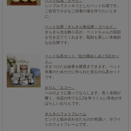
ペット仏壇「オーク」
シンプルでスッキリとしたペット仏壇です。
ご自宅で小さなご供養の場を作りたいとき
に。
ペット位牌「きらきら角位牌・ゴールド」
きらきら光る飾り石が、ペットちゃんの笑顔
を引き立ててくれます。彫刻も美しい本格的
なお位牌です。
ペット仏具セット「虹の橋あしあと5点セッ
ト」
火をつけたお線香を横置きできます。ペット
供養のためだけに作られた安心の仏具セット
です。
おりん「エコー」
ベルのように振ってならします。長く余韻が
響く、当店の中でも1,2を争うくらい音色がす
ばらしいおりんです。
きらきらフォトフレーム
ピンクと組み合わせたものの色違い、ホワイ
トのフォトフレームです。