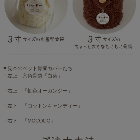
▼見本のペット骨壷カバーたち
・
左上：六角骨袋「白菊」
・
右上：「虹色オーガンジー」
・
左下：「コットンキャンディー」
・
右下：「MOCOCO」