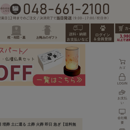
棺・布団・墓
お悔みのギフト
カゴ
LOGIN
お支払
い
会社概
要
用 埋葬 土に還る 土葬 火葬 即日 急ぎ【送料無