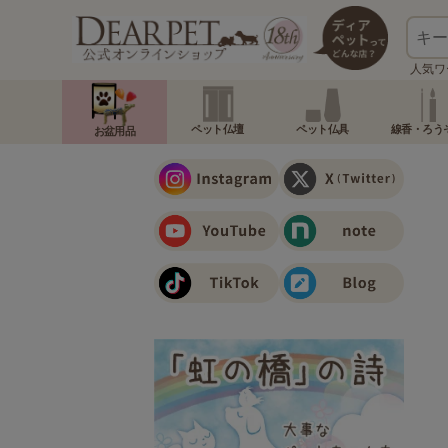
人気ワ
ペット仏壇
ペット仏具
線香・ろう
お盆用品