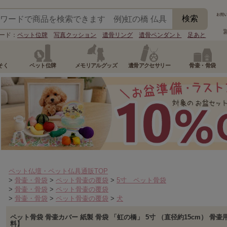
ード：
ペット位牌
写真クッション
遺骨リング
遺骨ペンダント
足あと
そく
ペット位牌
メモリアルグッズ
遺骨アクセサリー
骨壷・骨袋
ペット仏壇・ペット仏具通販TOP
>
骨壷・骨袋
>
ペット骨壷の覆袋
>
5寸 ペット骨袋
>
骨壷・骨袋
>
ペット骨壷の覆袋
>
骨壷・骨袋
>
ペット骨壷の覆袋
>
犬
ペット骨袋 骨壷カバー 紙製 骨袋 「虹の橋」 5寸 （直径約15cm） 骨壷
料】