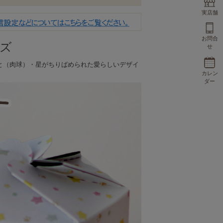
実店舗
お問合
イズ
せ
と（肉球）・星がちりばめられた愛らしいデザイ
カレン
ダー