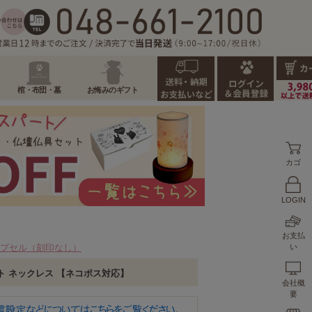
棺・布団・墓
お悔みのギフト
カゴ
LOGIN
お支払
プセル（刻印なし）
い
ト ネックレス 【ネコポス対応】
会社概
要