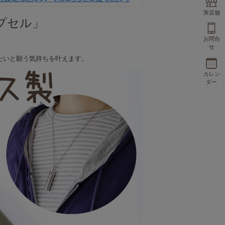
実店舗
プセル」
お問合
せ
たいと願う気持ちを叶えます。
カレン
ダー