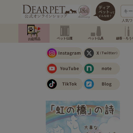
人気ワ
ペット仏壇
ペット仏具
線香・ろう
お盆用品