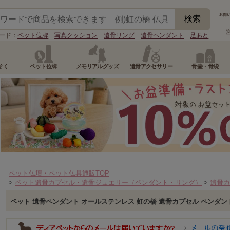
ード：
ペット位牌
写真クッション
遺骨リング
遺骨ペンダント
足あと
そく
ペット位牌
メモリアルグッズ
遺骨アクセサリー
骨壷・骨袋
ペット仏壇・ペット仏具通販TOP
>
ペット遺骨カプセル・遺骨ジュエリー（ペンダント・リング）
>
遺骨カ
ペット 遺骨ペンダント オールステンレス 虹の橋 遺骨カプセル ペンダン