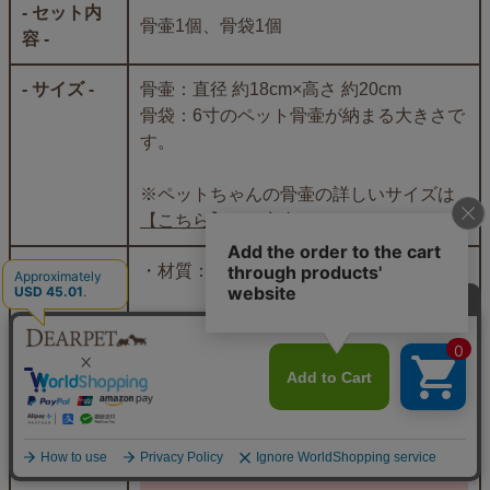
- セット内
骨壷1個、骨袋1個
容 -
- サイズ -
骨壷：直径 約18cm×高さ 約20cm
骨袋：6寸のペット骨壷が納まる大きさで
す。
※ペットちゃんの骨壷の詳しいサイズは
【こちら】
でご案内しています。
- 備考 -
・材質：布、厚紙
※移動するときは底を持ってください。
※組立てていない状態で発送いたしま
す。
「六角オーガンジー」シリーズ
一覧ページはこちらから ＞