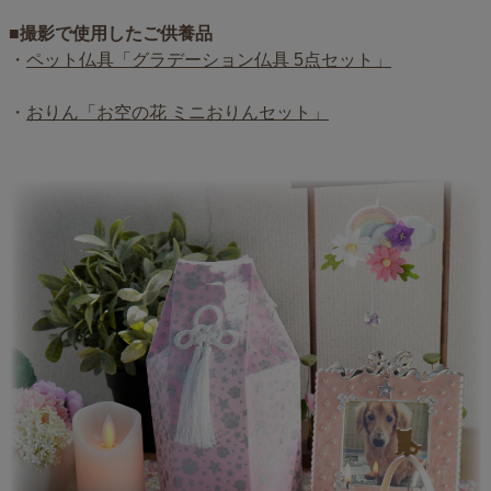
■撮影で使用したご供養品
・
ペット仏具「グラデーション仏具 5点セット」
・
おりん「お空の花 ミニおりんセット」