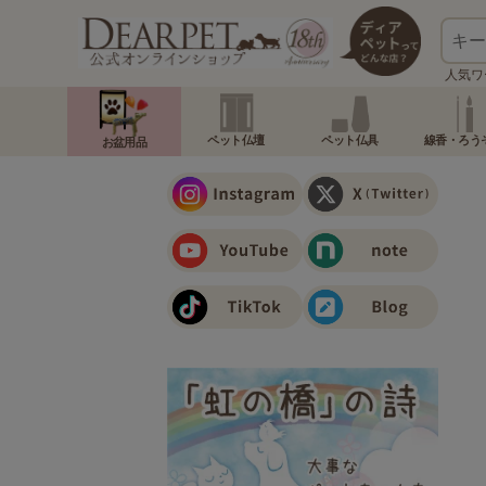
人気ワ
ペット仏壇
ペット仏具
線香・ろう
お盆用品