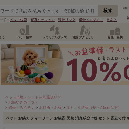
ード：
ペット位牌
写真クッション
遺骨リング
遺骨ペンダント
足あと
そく
ペット位牌
メモリアルグッズ
遺骨アクセサリー
骨壷・骨袋
ペット仏壇・ペット仏具通販TOP
>
お悔やみのギフト
>
線香・ろうそく
>
お線香・お香
>
超ミニ寸線香（長さ7.5cm以下）
ペット お供え ティーリーフ お線香 天然 消臭成分 5種 セット 香立て付 