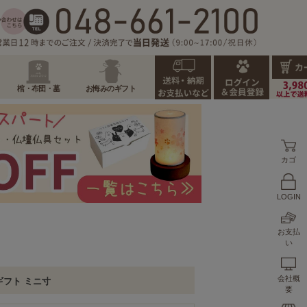
棺・布団・墓
お悔みのギフト
カゴ
LOGIN
お支払
い
会社概
ギフト ミニ寸
要