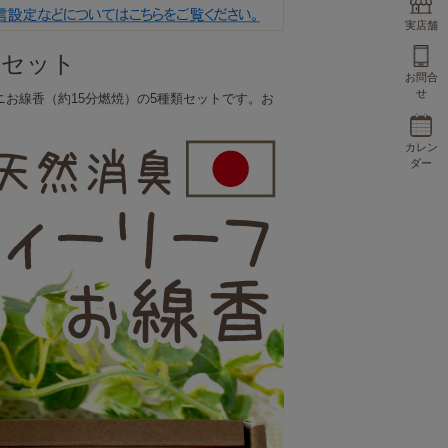
実店舗
香セット
お問合
せ
お線香（約15分燃焼）の5種類セットです。お
カレン
ダー