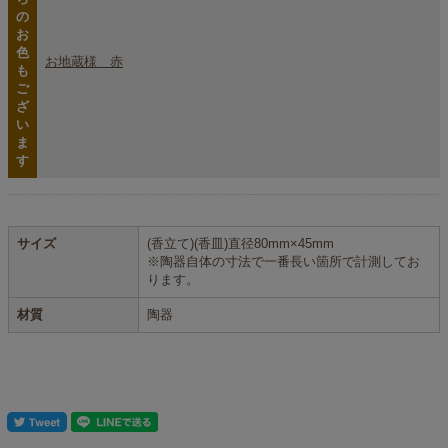
の
お
色
お地蔵様 赤
も
ご
ざ
い
ま
す
サイズ
(香立て)(香皿)直径80mm×45mm
※陶器自体の寸法で一番長い箇所で計測してお
ります。
材質
陶器