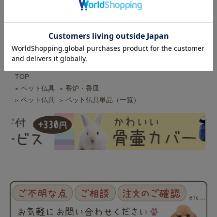
仏壇 かわいい
ペット仏具
ペット位牌
虹の橋
おりん
遺骨
お悔み
ドルチェ
ありがとう
花
TOP
ペット仏具
香炉・香皿
>
>
ペット仏具
ペット仏具単品（一覧）
>
>