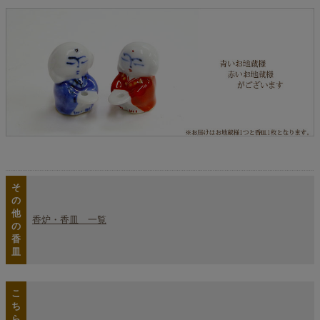
そ
の
他
香炉・香皿 一覧
の
香
皿
こ
ち
ら