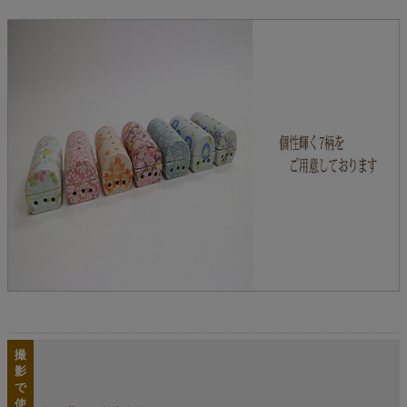
撮
影
で
使