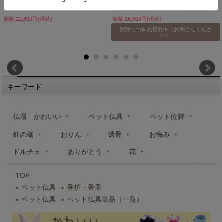
価格:22,800円(税込)
価格:16,500円(税込)
好評につき品切れ中（お問合せくださ
い）
キーワード
仏壇 かわいい
ペット仏具
ペット位牌
虹の橋
おりん
遺骨
お悔み
ドルチェ
ありがとう
花
TOP
ペット仏具
香炉・香皿
>
>
ペット仏具
ペット仏具単品（一覧）
>
>