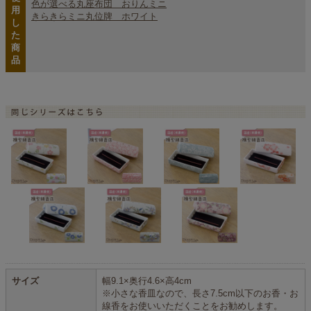
色が選べる丸座布団 おりんミニ
用
きらきらミニ丸位牌 ホワイト
し
た
商
品
サイズ
幅9.1×奥行4.6×高4cm
※小さな香皿なので、長さ7.5cm以下のお香・お
線香をお使いいただくことをお勧めします。