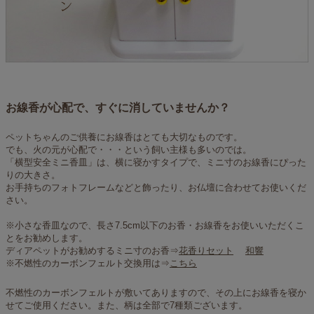
お線香が心配で、すぐに消していませんか？
ペットちゃんのご供養にお線香はとても大切なものです。
でも、火の元が心配で・・・という飼い主様も多いのでは。
「横型安全ミニ香皿」は、横に寝かすタイプで、ミニ寸のお線香にぴった
りの大きさ。
お手持ちのフォトフレームなどと飾ったり、お仏壇に合わせてお使いくだ
さい。
※小さな香皿なので、長さ7.5cm以下のお香・お線香をお使いいただくこ
とをお勧めします。
ディアペットがお勧めするミニ寸のお香⇒
花香りセット
和響
※不燃性のカーボンフェルト交換用は⇒
こちら
不燃性のカーボンフェルトが敷いてありますので、その上にお線香を寝か
せてご使用ください。また、柄は全部で7種類ございます。