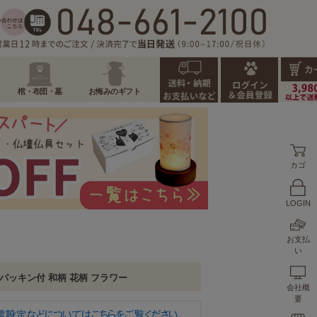
棺・布団・墓
お悔みのギフト
カゴ
LOGIN
お支払
い
 パッキン付 和柄 花柄 フラワー
会社概
要