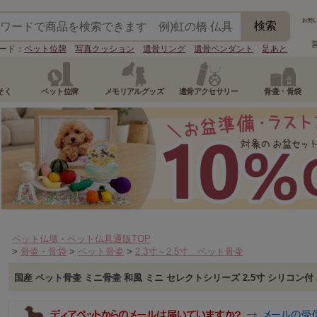
ード：
ペット位牌
写真クッション
遺骨リング
遺骨ペンダント
足あと
そく
ペット位牌
メモリアルグッズ
遺骨アクセサリー
骨壷・骨袋
ペット仏壇・ペット仏具通販TOP
>
骨壷・骨袋
>
ペット骨壷
>
2.3寸～2.5寸 ペット骨壷
国産 ペット骨壷 ミニ骨壷 和風 ミニ セレクトシリーズ 2.5寸 シリコン付