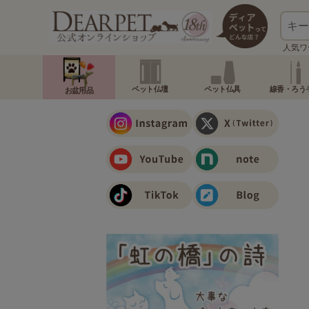
人気ワ
ペット仏壇
ペット仏具
線香・ろう
お盆用品