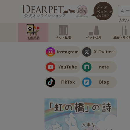
人気ワ
ペット仏壇
ペット仏具
線香・ろう
お盆用品