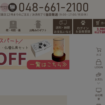
棺・布団・墓
お悔みのギフト
カゴ
LOGIN
お支払
い
会社概
要