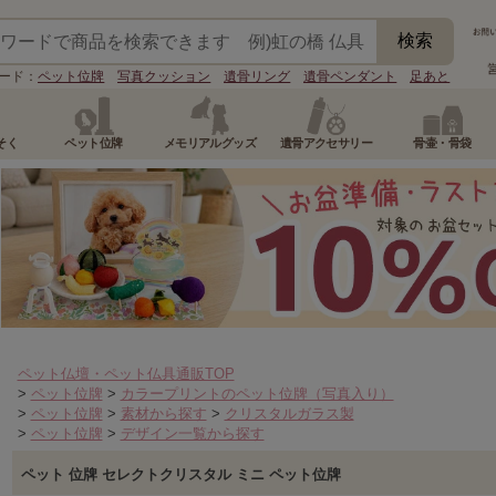
ード：
ペット位牌
写真クッション
遺骨リング
遺骨ペンダント
足あと
そく
ペット位牌
メモリアルグッズ
遺骨アクセサリー
骨壷・骨袋
ペット仏壇・ペット仏具通販TOP
>
ペット位牌
>
カラープリントのペット位牌（写真入り）
>
ペット位牌
>
素材から探す
>
クリスタルガラス製
>
ペット位牌
>
デザイン一覧から探す
ペット 位牌 セレクトクリスタル ミニ ペット位牌