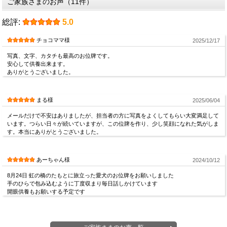
ご家族さまのお声（11件）
総評:
5.0
チョコママ様
2025/12/17
写真、文字、カタチも最高のお位牌です。
安心して供養出来ます。
ありがとうございました。
まる様
2025/06/04
メールだけで不安はありましたが、担当者の方に写真をよくしてもらい大変満足して
います。つらい日々が続いていますが、この位牌を作り、少し笑顔になれた気がしま
す。本当にありがとうございました。
あーちゃん様
2024/10/12
8月24日 虹の橋のたもとに旅立った愛犬のお位牌をお願いしました
手のひらで包み込むように丁度収まり毎日話しかけています
開眼供養もお願いする予定です